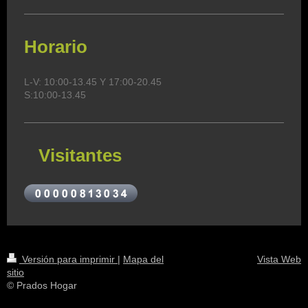
Horario
L-V: 10:00-13.45 Y 17:00-20.45
S:10:00-13.45
Visitantes
Versión para imprimir
|
Mapa del
Vista Web
sitio
© Prados Hogar