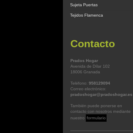
Sujeta Puertas
Tejidos Flamenca
Contacto
Prados Hogar
Avenida de Dílar 102
18006 Granada
Teléfono:
958129094
Correo electrónico:
pradoshogar@pradoshogar.es
También puede ponerse en
contacto con nosotros mediante
nuestro
formulario
.