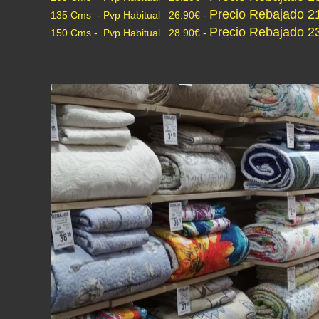
Precio Rebajado 2
135 Cms - Pvp Habitual 26.90€ -
Precio Rebajado 2
150 Cms - Pvp Habitual 28.90€ -