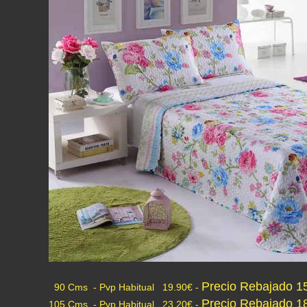
Precio Rebajado 1
90 Cms -
Pvp Habitual 19.90€ -
Precio Rebajado 1
105 Cms - Pvp Habitual 23.20€ -