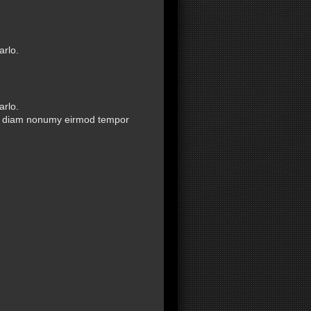
arlo.
arlo.
sed diam nonumy eirmod tempor