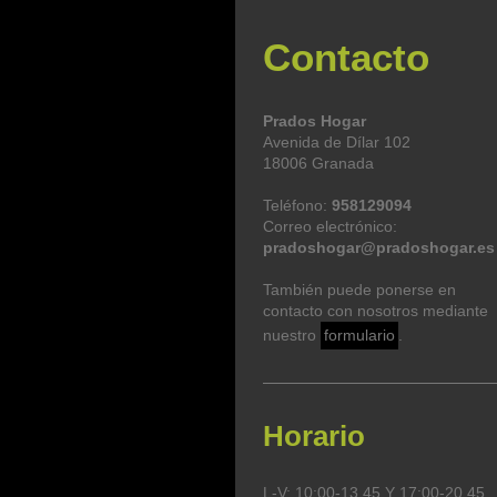
Contacto
Prados Hogar
Avenida de Dílar 102
18006 Granada
Teléfono:
958129094
Correo electrónico:
pradoshogar@pradoshogar.es
También puede ponerse en
contacto con nosotros mediante
nuestro
formulario
.
Horario
L-V: 10:00-13.45 Y 17:00-20.45